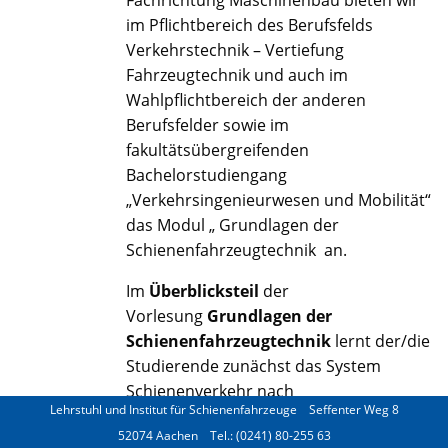
Fachrichtung Maschinenbau bieten wir
im Pflichtbereich des Berufsfelds
Verkehrstechnik – Vertiefung
Fahrzeugtechnik und auch im
Wahlpflichtbereich der anderen
Berufsfelder sowie im
fakultätsübergreifenden
Bachelorstudiengang
„Verkehrsingenieurwesen und Mobilität“
das Modul „ Grundlagen der
Schienenfahrzeugtechnik an.
Im
Überblicksteil
der
Vorlesung
Grundlagen der
Schienenfahrzeugtechnik
lernt der/die
Studierende zunächst das System
Schienenverkehr nach
Lehrstuhl und Institut für Schienenfahrzeuge
Seffenter Weg 8
unterschiedlichen Gesichtspunkten
52074 Aachen
Tel.: (0241) 80-255 63
einzuordnen. Insbesondere werden die