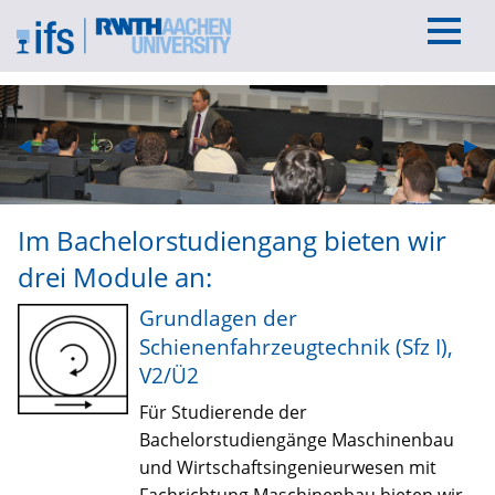
Previous Slide
◀︎
Nex
▶︎
Im Bachelorstudiengang bieten wir
drei Module an:
Grundlagen der
Schienenfahrzeugtechnik (Sfz I),
V2/Ü2
Für Studierende der
Bachelorstudiengänge Maschinenbau
und Wirtschaftsingenieurwesen mit