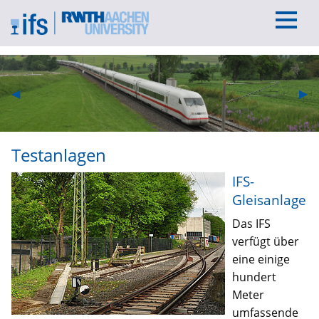
Previous Slide
◀︎
Nex
▶︎
Testanlagen
IFS-
Gleisanlage
Das IFS
verfügt über
eine einige
hundert
Meter
umfassende