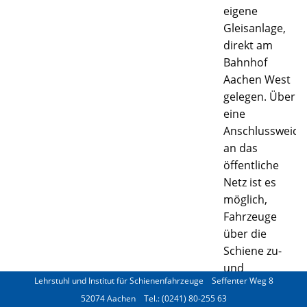
eigene
Gleisanlage,
direkt am
Bahnhof
Aachen West
gelegen. Über
eine
Anschlussweich
an das
öffentliche
Netz ist es
möglich,
Fahrzeuge
über die
Schiene zu-
und
Lehrstuhl und Institut für Schienenfahrzeuge
Seffenter Weg 8
abzuführen.
52074 Aachen
Tel.: (0241) 80-255 63
Die