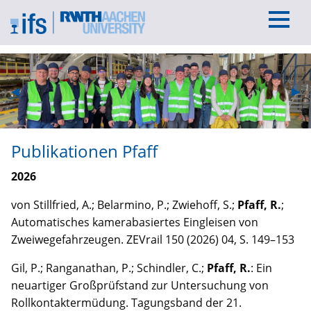
Previous Slide
◀︎
Nex
▶︎
Publikationen Pfaff
2026
von Stillfried, A.; Belarmino, P.; Zwiehoff, S.;
Pfaff, R.
;
Automatisches kamerabasiertes Eingleisen von
Zweiwegefahrzeugen. ZEVrail 150 (2026) 04, S. 149–153
Gil, P.; Ranganathan, P.; Schindler, C.;
Pfaff, R.
: Ein
neuartiger Großprüfstand zur Untersuchung von
Rollkontaktermüdung. Tagungsband der 21.