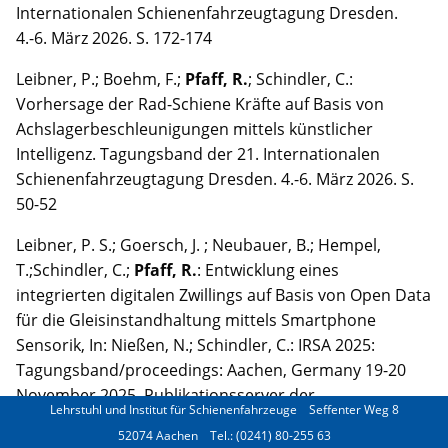
Internationalen Schienenfahrzeugtagung Dresden.
4.-6. März 2026. S. 172-174
Leibner, P.; Boehm, F.;
Pfaff, R.
; Schindler, C.:
Vorhersage der Rad-Schiene Kräfte auf Basis von
Achslagerbeschleunigungen mittels künstlicher
Intelligenz. Tagungsband der 21. Internationalen
Schienenfahrzeugtagung Dresden. 4.-6. März 2026. S.
50-52
Leibner, P. S.; Goersch, J. ; Neubauer, B.; Hempel,
T.;
Schindler, C.;
Pfaff, R.
: Entwicklung eines
integrierten digitalen Zwillings auf Basis von Open Data
für die Gleisinstandhaltung mittels Smartphone
Sensorik, In: Nießen, N.; Schindler, C.: IRSA 2025:
Tagungsband/proceedings: Aachen, Germany 19-20
November 2025. Publikationsserver der
Lehrstuhl und Institut für Schienenfahrzeuge
Seffenter Weg 8
Universitätsbibliothek/Publication Server of the
52074 Aachen
Tel.: (0241) 80-255 63
University Library RWTH Aachen University