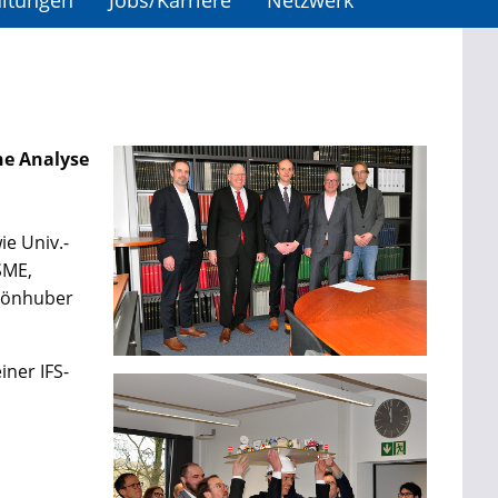
altungen
Jobs/Karriere
Netzwerk
e Analyse
ie Univ.-
SME,
chönhuber
ner IFS-