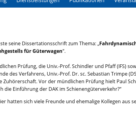
ung
Dienstleistungen
Publikationen
Veranst
ste seine Dissertationsschrift zum Thema: „
Fahrdynamisch
ehgestells für Güterwagen
“.
hen Prüfung, die Univ.-Prof. Schindler und Pfaff (IFS) sow
ende des Verfahrens, Univ.-Prof. Dr. sc. Sebastian Trimpe (D
e Zuhörerschaft. Vor der mündlichen Prüfung hielt Paul S
ich die Einführung der DAK im Schienengüterverkehr?“
r hatten sich viele Freunde und ehemalige Kollegen aus sei