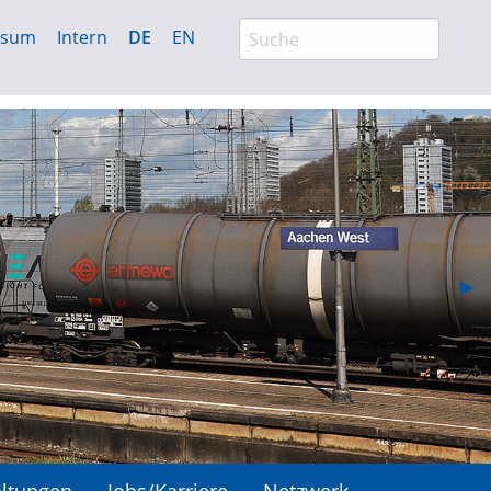
ssum
Intern
DE
EN
Nex
▶︎