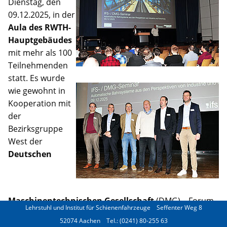
Dienstag, den
09.12.2025, in der
Aula des RWTH-
Hauptgebäudes
mit mehr als 100
Teilnehmenden
statt. Es wurde
wie gewohnt in
Kooperation mit
der
Bezirksgruppe
West der
Deutschen
Maschinentechnischen Gesellschaft
(DMG) – Forum
Lehrstuhl und Institut für Schienenfahrzeuge
Seffenter Weg 8
für Innovative Bahnsysteme – organisiert.
52074 Aachen
Tel.: (0241) 80-255 63